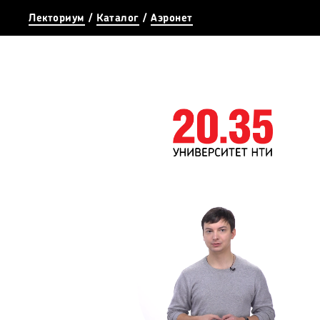
Лекториум
/
Каталог
/
Аэронет